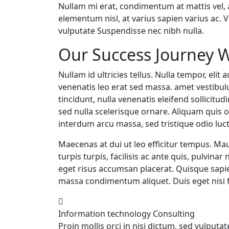
Nullam mi erat, condimentum at mattis vel, 
elementum nisl, at varius sapien varius ac. V
vulputate Suspendisse nec nibh nulla.
Our Success Journey W
Nullam id ultricies tellus. Nulla tempor, e
venenatis leo erat sed massa. amet vestibul
tincidunt, nulla venenatis eleifend sollicitu
sed nulla scelerisque ornare. Aliquam quis o
interdum arcu massa, sed tristique odio luctus
Maecenas at dui ut leo efficitur tempus. Mau
turpis turpis, facilisis ac ante quis, pulvina
eget risus accumsan placerat. Quisque sapi
massa condimentum aliquet. Duis eget nisi fac
Information technology
Consulting
Proin mollis orci in nisi dictum, sed vulputa