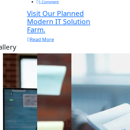
1 Comment
Visit Our Planned
Modern IT Solution
Farm.
Read More
allery