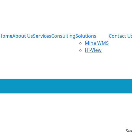
Home
About Us
Services
Consulting
Solutions
Contact U
Miha WMS
Hi-View
Se