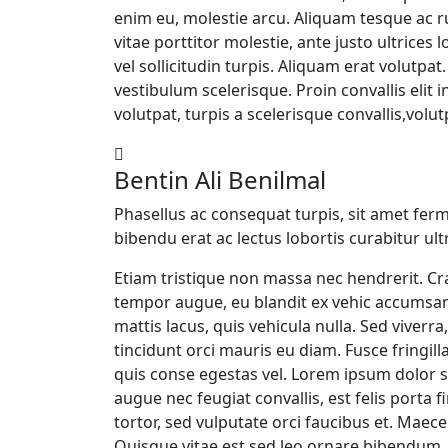
enim eu, molestie arcu. Aliquam tesque ac ru
vitae porttitor molestie, ante justo ultrices 
vel sollicitudin turpis. Aliquam erat volutp
vestibulum scelerisque. Proin convallis elit i
volutpat, turpis a scelerisque convallis,volutp
Bentin Ali Benilmal
Phasellus ac consequat turpis, sit amet fe
bibendu erat ac lectus lobortis curabitur ult
Etiam tristique non massa nec hendrerit. Cr
tempor augue, eu blandit ex vehic accumsa
mattis lacus, quis vehicula nulla. Sed viverra, 
tincidunt orci mauris eu diam. Fusce fringill
quis conse egestas vel. Lorem ipsum dolor s
augue nec feugiat convallis, est felis porta f
tortor, sed vulputate orci faucibus et. Maece
Quisque vitae est sed leo ornare bibendum. 