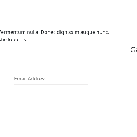
t fermentum nulla. Donec dignissim augue nunc.
ie lobortis.
G