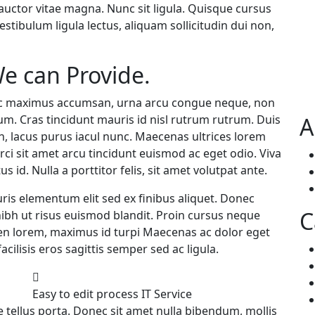
auctor vitae magna. Nunc sit ligula. Quisque cursus
estibulum ligula lectus, aliquam sollicitudin dui non,
e can Provide.
lit ac maximus accumsan, urna arcu congue neque, non
um. Cras tincidunt mauris id nisl rutrum rutrum. Duis
A
din, lacus purus iacul nunc. Maecenas ultrices lorem
rci sit amet arcu tincidunt euismod ac eget odio. Viva
 id. Nulla a porttitor felis, sit amet volutpat ante.
ris elementum elit sed ex finibus aliquet. Donec
C
r nibh ut risus euismod blandit. Proin cursus neque
en lorem, maximus id turpi Maecenas ac dolor eget
ilisis eros sagittis semper sed ac ligula.
Easy to edit process
IT Service
te tellus porta. Donec sit amet nulla bibendum, mollis