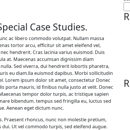
R
Special Case Studies.
nunc ac libero commodo volutpat. Nullam massa
as tortor arcu, efficitur sit amet eleifend vel,
nec hendrerit. Cras lacinia varius euismod. Duis
ula at. Maecenas accumsan dignissim diam
ulla. Sed viverra, dui hendrerit lobortis pharetra,
mauris eu diam.lla euismod dapibus. Morbi sollicitudin
 vel. Lorem ipsum dolor sit amet, consectetur Donec
R
s porta mauris, id finibus nulla justo at velit. Donec
. Maecenas tempor dolor turpis, ac tristique sapien
rnare bibendum. tempus sed fringilla eu, luctus sed
gue. Aenean eget dictum nunc.
s. Praesent rhoncus, nunc non molestie pretium,
us dui. Ut vel commodo turpis, sed eleifend augue.