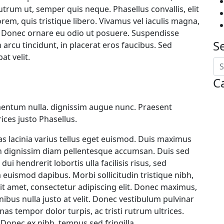
trum ut, semper quis neque. Phasellus convallis, elit
lorem, quis tristique libero. Vivamus vel iaculis magna,
at. Donec ornare eu odio ut posuere. Suspendisse
S
n arcu tincidunt, in placerat eros faucibus. Sed
at velit.
C
rmentum nulla. dignissim augue nunc. Praesent
rices justo Phasellus.
as lacinia varius tellus eget euismod. Duis maximus
n dignissim diam pellentesque accumsan. Duis sed
dui hendrerit lobortis ulla facilisis risus, sed
a euismod dapibus. Morbi sollicitudin tristique nibh,
it amet, consectetur adipiscing elit. Donec maximus,
inibus nulla justo at velit. Donec vestibulum pulvinar
nas tempor dolor turpis, ac tristi rutrum ultrices.
Donec ex nibh, tempus sed fringilla.